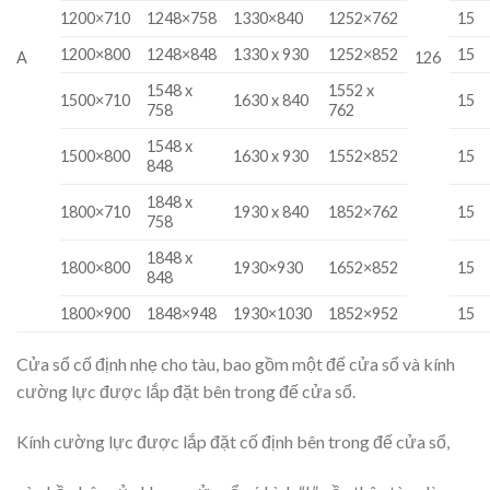
1200×710
1248×758
1330×840
1252×762
15
1200×800
1248×848
1330 x 930
1252×852
15
A
126
1548 x
1552 x
1500×710
1630 x 840
15
758
762
1548 x
1500×800
1630 x 930
1552×852
15
848
1848 x
1800×710
1930 x 840
1852×762
15
758
1848 x
1800×800
1930×930
1652×852
15
848
1800×900
1848×948
1930×1030
1852×952
15
Cửa sổ cố định nhẹ cho tàu, bao gồm một đế cửa sổ và kính
cường lực được lắp đặt bên trong đế cửa sổ.
Kính cường lực được lắp đặt cố định bên trong đế cửa sổ,