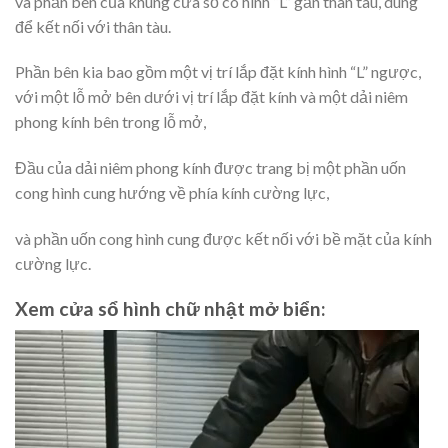
và phần bên của khung cửa sổ có hình “L” gần thân tàu, dùng
để kết nối với thân tàu.
Phần bên kia bao gồm một vị trí lắp đặt kính hình “L” ngược,
với một lỗ mở bên dưới vị trí lắp đặt kính và một dải niêm
phong kính bên trong lỗ mở,
Đầu của dải niêm phong kính được trang bị một phần uốn
cong hình cung hướng về phía kính cường lực,
và phần uốn cong hình cung được kết nối với bề mặt của kính
cường lực.
Xem cửa sổ hình chữ nhật mở biển:
Video
Player