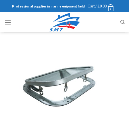
Skip
Cart /
£
0.00
Professional supplier in marine euipment field
0
to
content