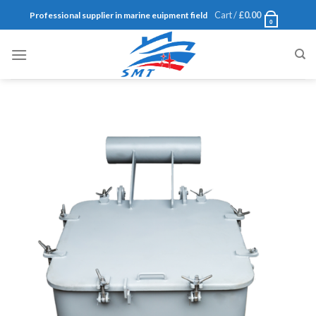
Skip
Cart /
£
0.00
Professional supplier in marine euipment field
0
to
content