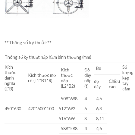
**Thông số kỹ thuật:**
Thông số kỹ thuật nắp hầm bình thường (mm)
Kích
Số
Bệ
Kích
Độ
thước
lượng
Kích thước mở
thước
dày
danh
kẹp
rõ (L1*B1*R)
nắp
nắp
độ
Chiều
nghĩa
tay
(L2*B2)
(t)
dày
cao
(L*B)
cầm
508*688
4
4,6
450*630
420*600*100
512*692
6
6,8
516*696
8
8,11
588*588
4
4,6