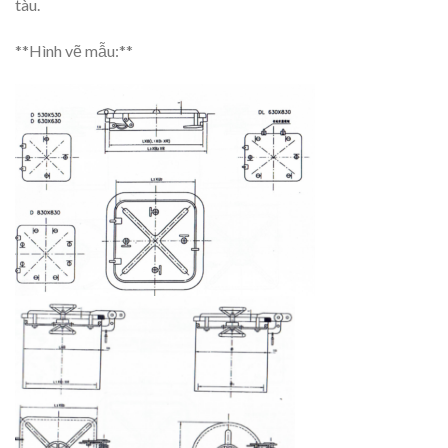
tàu.
**Hình vẽ mẫu:**