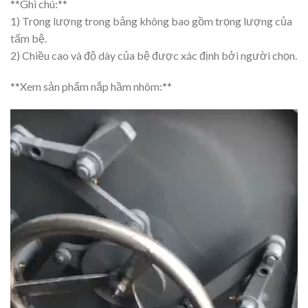
**Ghi chú:**
1) Trọng lượng trong bảng không bao gồm trọng lượng của
tấm bệ.
2) Chiều cao và độ dày của bệ được xác định bởi người chọn.
**Xem sản phẩm nắp hầm nhôm:**
Video
Player