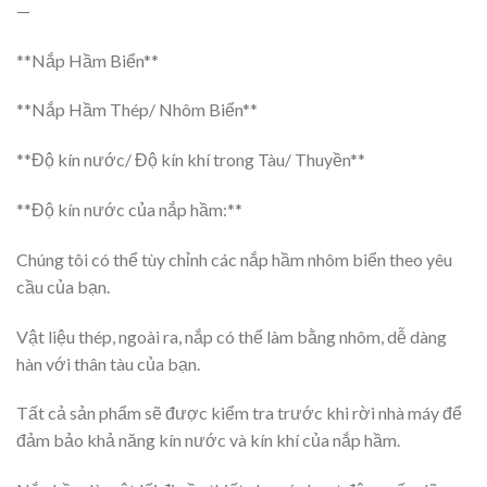
—
**Nắp Hầm Biển**
**Nắp Hầm Thép/ Nhôm Biển**
**Độ kín nước/ Độ kín khí trong Tàu/ Thuyền**
**Độ kín nước của nắp hầm:**
Chúng tôi có thể tùy chỉnh các nắp hầm nhôm biển theo yêu
cầu của bạn.
Vật liệu thép, ngoài ra, nắp có thể làm bằng nhôm, dễ dàng
hàn với thân tàu của bạn.
Tất cả sản phẩm sẽ được kiểm tra trước khi rời nhà máy để
đảm bảo khả năng kín nước và kín khí của nắp hầm.