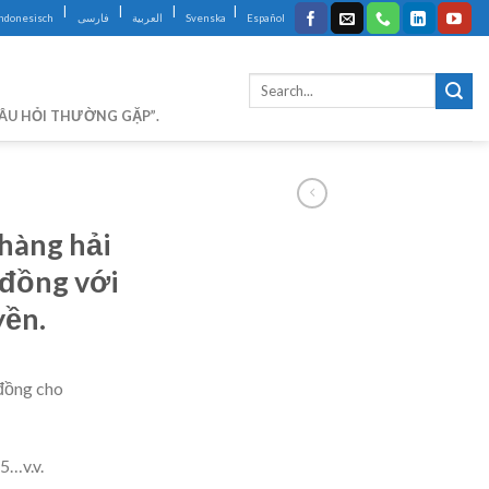
|
|
|
|
Indonesisch
فارسی
العربية
Svenska
Español
CÂU HỎI THƯỜNG GẶP”.
hàng hải
đồng với
yền.
đồng cho
5…v.v.