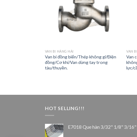
VAN BI HÀNG HẢI
VAN B
hí nén loại trung
Van bi đồng biển/Thép không gỉ/Điện
Van c
ép/đồng cho
đồng/Cơ khí/Van dừng tay trong
không
tàu/thuyền.
lực/c
HOT SELLING!!!
E7018 Que hàn 3/32" 1/8" 3/16"