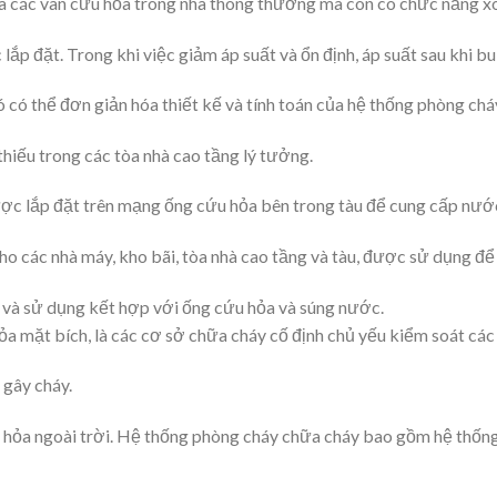
a các van cứu hỏa trong nhà thông thường mà còn có chức năng xo
 lắp đặt. Trong khi việc giảm áp suất và ổn định, áp suất sau khi b
 có thể đơn giản hóa thiết kế và tính toán của hệ thống phòng chá
thiếu trong các tòa nhà cao tầng lý tưởng.
ược lắp đặt trên mạng ống cứu hỏa bên trong tàu để cung cấp nước
cho các nhà máy, kho bãi, tòa nhà cao tầng và tàu, được sử dụng đ
và sử dụng kết hợp với ống cứu hỏa và súng nước.
ỏa mặt bích, là các cơ sở chữa cháy cố định chủ yếu kiểm soát các
 gây cháy.
u hỏa ngoài trời. Hệ thống phòng cháy chữa cháy bao gồm hệ thống