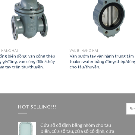
I HÀNG HẢI
VAN BI HÀNG HẢI
ổng biển đồng, van cổng thép
Van bướm tay vận hành trung tâm
 gỉ/đồng, van cổng điện/thủy
tuabin wafer bằng đồng/thép/đồn
ầm tay trên tàu/thuyền.
cho tàu/thuyền.
HOT SELLING!!!
Cửa sổ cố định bằng nhôm cho tàu
biển, cửa sổ tàu, cửa sổ cố định, cửa