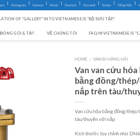
|
|
|
|
|
|
|
|
ais
Português
Italiano
Polski
Deutsch
Русский
Türkçe
Tiếng Việt
ATION OF “GALLERY” INTO VIETNAMESE IS “BỘ SƯU TẬP.”
ĐÓNG GÓI & TẢI”.
VỀ CHÚNG TÔI
FAQ IN VIETNAMESE IS “
HOME
VAN BI HÀNG HẢI
/
Van van cứu hỏa 
bằng đồng/thép/
nắp trên tàu/thu
Van cứu hỏa bằng đồng/thép/
tàu/thuyền với nắp
Kích thước tùy chỉnh như DN6