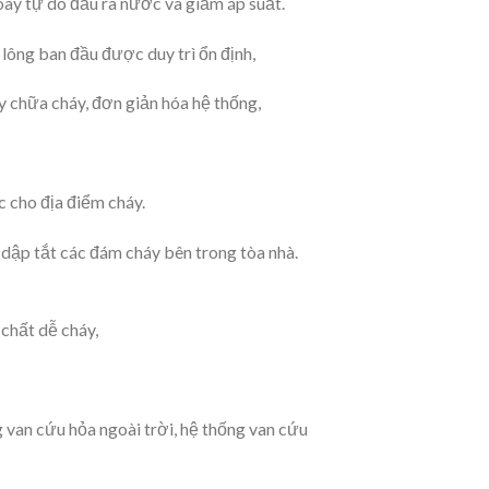
ay tự do đầu ra nước và giảm áp suất.
u lông ban đầu được duy trì ổn định,
y chữa cháy, đơn giản hóa hệ thống,
 cho địa điểm cháy.
ể dập tắt các đám cháy bên trong tòa nhà.
 chất dễ cháy,
 van cứu hỏa ngoài trời, hệ thống van cứu