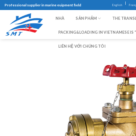
Skip
|
Professional supplier in marine euipment field
English
Franç
to
content
NHÀ
SẢN PHẨM
THE TRANSL
PACKING&LOADING IN VIETNAMESE IS “
LIÊN HỆ VỚI CHÚNG TÔI