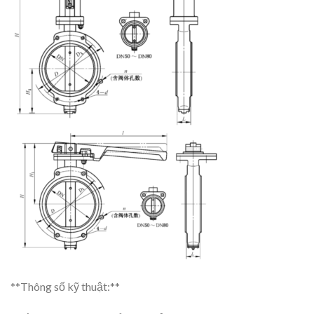
**Thông số kỹ thuật:**