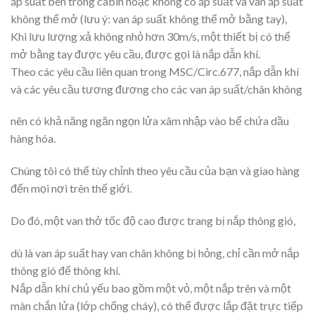
áp suất bên trong cabin hoặc không có áp suất và van áp suất
không thể mở (lưu ý: van áp suất không thể mở bằng tay),
Khi lưu lượng xả không nhỏ hơn 30m/s, một thiết bị có thể
mở bằng tay được yêu cầu, được gọi là nắp dẫn khí.
Theo các yêu cầu liên quan trong MSC/Circ.677, nắp dẫn khí
và các yêu cầu tương đương cho các van áp suất/chân không
nên có khả năng ngăn ngọn lửa xâm nhập vào bể chứa dầu
hàng hóa.
Chúng tôi có thể tùy chỉnh theo yêu cầu của bạn và giao hàng
đến mọi nơi trên thế giới.
Do đó, một van thở tốc độ cao được trang bị nắp thông gió,
dù là van áp suất hay van chân không bị hỏng, chỉ cần mở nắp
thông gió để thông khí.
Nắp dẫn khí chủ yếu bao gồm một vỏ, một nắp trên và một
màn chắn lửa (lớp chống cháy), có thể được lắp đặt trực tiếp