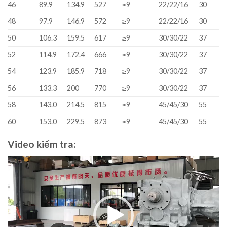
46
89.9
134.9
527
≥9
22/22/16
30
48
97.9
146.9
572
≥9
22/22/16
30
50
106.3
159.5
617
≥9
30/30/22
37
52
114.9
172.4
666
≥9
30/30/22
37
54
123.9
185.9
718
≥9
30/30/22
37
56
133.3
200
770
≥9
30/30/22
37
58
143.0
214.5
815
≥9
45/45/30
55
60
153.0
229.5
873
≥9
45/45/30
55
Video kiểm tra:
Video
Player