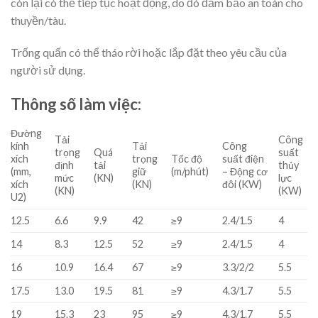
còn lại có thể tiếp tục hoạt động, do đó đảm bảo an toàn cho
thuyền/tàu.
Trống quấn có thể tháo rời hoặc lắp đặt theo yêu cầu của
người sử dụng.
Thông số làm việc:
Đường
Tải
Công
kính
Tải
Công
trọng
Quá
suất
xích
trọng
Tốc độ
suất điện
định
tải
thủy
(mm,
giữ
(m/phút)
– Động cơ
mức
(KN)
lực
xích
(KN)
đôi (KW)
(KN)
(KW)
U2)
12.5
6.6
9.9
42
≥9
2.4/1.5
4
14
8.3
12.5
52
≥9
2.4/1.5
4
16
10.9
16.4
67
≥9
3.3/2/2
5.5
17.5
13.0
19.5
81
≥9
4.3/1.7
5.5
19
15.3
23
95
≥9
4.3/1.7
5.5