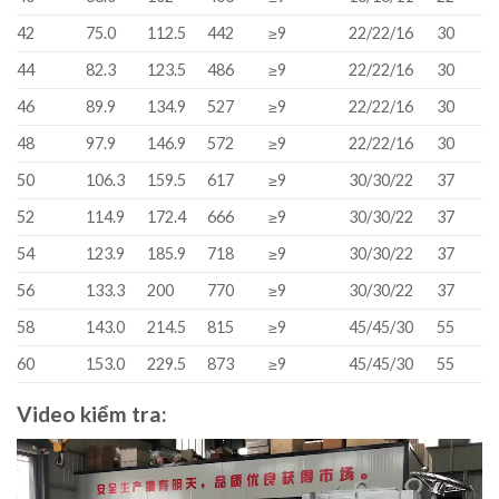
42
75.0
112.5
442
≥9
22/22/16
30
44
82.3
123.5
486
≥9
22/22/16
30
46
89.9
134.9
527
≥9
22/22/16
30
48
97.9
146.9
572
≥9
22/22/16
30
50
106.3
159.5
617
≥9
30/30/22
37
52
114.9
172.4
666
≥9
30/30/22
37
54
123.9
185.9
718
≥9
30/30/22
37
56
133.3
200
770
≥9
30/30/22
37
58
143.0
214.5
815
≥9
45/45/30
55
60
153.0
229.5
873
≥9
45/45/30
55
Video kiểm tra:
Video
Player