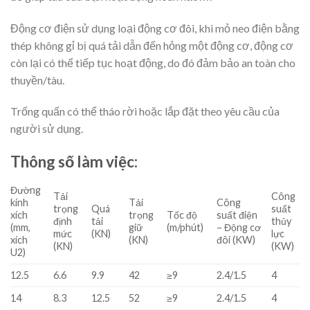
Động cơ điện sử dụng loại động cơ đôi, khi mỏ neo điện bằng
thép không gỉ bị quá tải dẫn đến hỏng một động cơ, động cơ
còn lại có thể tiếp tục hoạt động, do đó đảm bảo an toàn cho
thuyền/tàu.
Trống quấn có thể tháo rời hoặc lắp đặt theo yêu cầu của
người sử dụng.
Thông số làm việc:
Đường
Tải
Công
kính
Tải
Công
trọng
Quá
suất
xích
trọng
Tốc độ
suất điện
định
tải
thủy
(mm,
giữ
(m/phút)
– Động cơ
mức
(KN)
lực
xích
(KN)
đôi (KW)
(KN)
(KW)
U2)
12.5
6.6
9.9
42
≥9
2.4/1.5
4
14
8.3
12.5
52
≥9
2.4/1.5
4