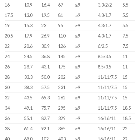
16
10.9
16.4
67
≥9
3.3/2/2
5.5
17.5
13.0
19.5
81
≥9
4.3/1.7
5.5
19
15.3
23
95
≥9
4.3/1.7
5.5
20.5
17.9
26.9
110
≥9
4.3/1.7
7.5
22
20.6
30.9
126
≥9
6/2.5
7.5
24
24.5
36.8
145
≥9
8.5/3.5
11
26
28.7
43.1
175
≥9
8.5/3.5
11
28
33.3
50.0
202
≥9
11/11/7.5
15
30
38.3
57.5
231
≥9
11/11/7.5
15
32
43.5
65.3
262
≥9
11/11/7.5
15
34
49.1
75.7
295
≥9
11/11/7.5
18.5
36
55.1
82.7
329
≥9
16/16/11
18.5
38
61.4
92.1
365
≥9
16/16/11
22
40
68.0
102
403
≥9
16/16/11
22