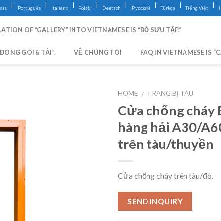
|
|
|
|
|
|
|
|
ais
Português
Italiano
Polski
Deutsch
Русский
Türkçe
Tiếng Việt
ATION OF “GALLERY” INTO VIETNAMESE IS “BỘ SƯU TẬP.”
ĐÓNG GÓI & TẢI”.
VỀ CHÚNG TÔI
FAQ IN VIETNAMESE IS “
HOME
TRANG BỊ TÀU
/
Cửa chống cháy
hàng hải A30/A6
trên tàu/thuyền
Cửa chống cháy trên tàu/đò.
SEND INQUIRY