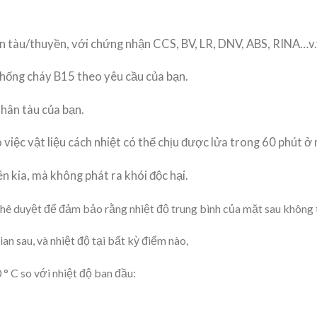
tàu/thuyền, với chứng nhận CCS, BV, LR, DNV, ABS, RINA…v.
chống cháy B15 theo yêu cầu của bạn.
thân tàu của bạn.
việc vật liệu cách nhiệt có thể chịu được lửa trong 60 phút ở
n kia, mà không phát ra khói độc hại.
hê duyệt để đảm bảo rằng nhiệt độ trung bình của mặt sau không 
an sau, và nhiệt độ tại bất kỳ điểm nào,
° C so với nhiệt độ ban đầu: