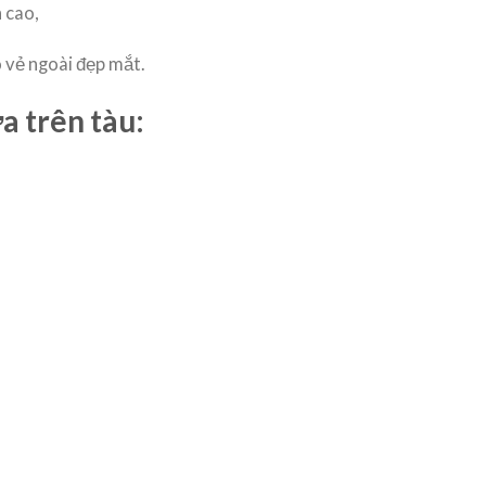
 cao,
ó vẻ ngoài đẹp mắt.
a trên tàu: