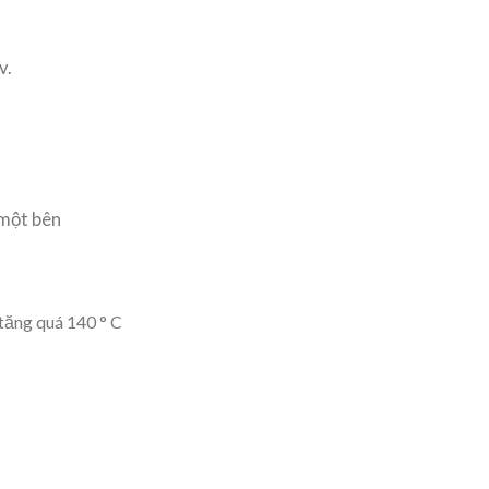
v.
 một bên
tăng quá 140 ° C