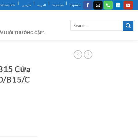
|
|
|
|
Indonesisch
فارسی
العربية
Svenska
Español
CÂU HỎI THƯỜNG GẶP”.
 B15 Cửa
0/B15/C