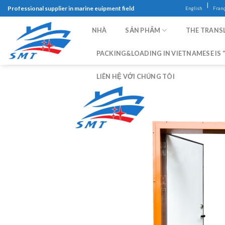
Skip
|
Professional supplier in marine euipment field
English
Franç
to
content
NHÀ
SẢN PHẨM
THE TRANSL
PACKING&LOADING IN VIETNAMESE IS “
LIÊN HỆ VỚI CHÚNG TÔI