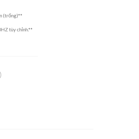
 (trống)**
HZ tùy chỉnh.**