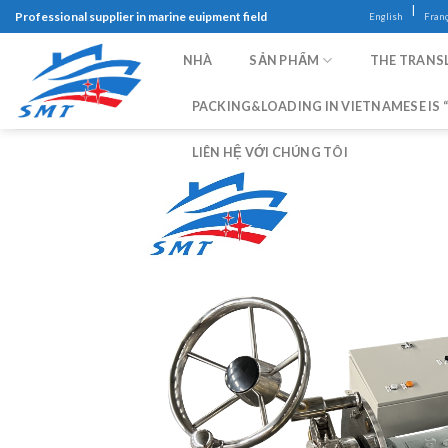
Skip
|
Professional supplier in marine euipment field
English
Franç
to
content
NHÀ
SẢN PHẨM
THE TRANSL
PACKING&LOADING IN VIETNAMESE IS “
LIÊN HỆ VỚI CHÚNG TÔI