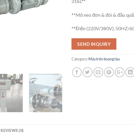
316L**
**Mỏ neo đơn & đôi & đầu quấn
**Điện (220V/380V), 50HZ/60
SEND INQUIRY
Category:
Máy trên boong tàu
REVIEWS (0)