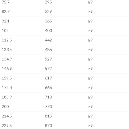
75.7
295
≥9
82.7
329
≥9
92.1
365
≥9
102
403
≥9
112.5
442
≥9
123.5
486
≥9
134.9
527
≥9
146.9
572
≥9
159.5
617
≥9
172.4
666
≥9
185.9
718
≥9
200
770
≥9
214.5
815
≥9
229.5
873
≥9