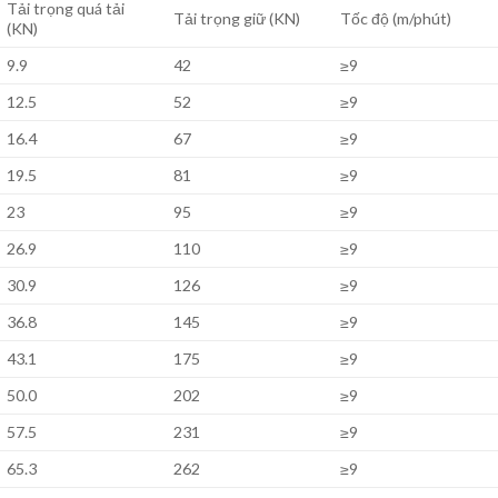
Tải trọng quá tải
Tải trọng giữ (KN)
Tốc độ (m/phút)
(KN)
9.9
42
≥9
12.5
52
≥9
16.4
67
≥9
19.5
81
≥9
23
95
≥9
26.9
110
≥9
30.9
126
≥9
36.8
145
≥9
43.1
175
≥9
50.0
202
≥9
57.5
231
≥9
65.3
262
≥9