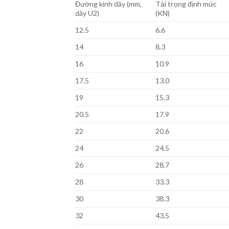
Đường kính dây (mm,
Tải trọng định mức
dây U2)
(KN)
12.5
6.6
14
8.3
16
10.9
17.5
13.0
19
15.3
20.5
17.9
22
20.6
24
24.5
26
28.7
28
33.3
30
38.3
32
43.5