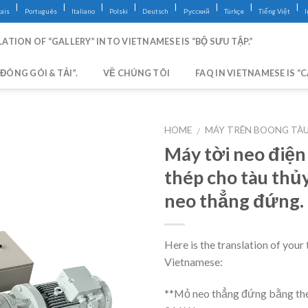
|
|
|
|
|
|
|
|
ais
Português
Italiano
Polski
Deutsch
Русский
Türkçe
Tiếng Việt
ATION OF “GALLERY” INTO VIETNAMESE IS “BỘ SƯU TẬP.”
ĐÓNG GÓI & TẢI”.
VỀ CHÚNG TÔI
FAQ IN VIETNAMESE IS “
HOME
MÁY TRÊN BOONG TÀ
/
Máy tời neo điện
thép cho tàu thủy
neo thẳng đứng.
Here is the translation of your 
Vietnamese:
**Mỏ neo thẳng đứng bằng th