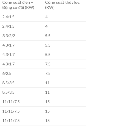
Công suất điện –
Công suất thủy lực
Động cơ đôi (KW)
(KW)
2.4/1.5
4
2.4/1.5
4
3.3/2/2
5.5
4.3/1.7
5.5
4.3/1.7
5.5
4.3/1.7
7.5
6/2.5
7.5
8.5/3.5
11
8.5/3.5
11
11/11/7.5
15
11/11/7.5
15
11/11/7.5
15