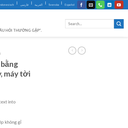
|
|
|
|
Indonesisch
فارسی
العربية
Svenska
Español
CÂU HỎI THƯỜNG GẶP”.
U
 bằng
, máy tời
text into
ép không gỉ