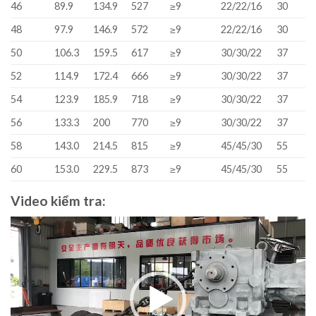
46
89.9
134.9
527
≥9
22/22/16
30
48
97.9
146.9
572
≥9
22/22/16
30
50
106.3
159.5
617
≥9
30/30/22
37
52
114.9
172.4
666
≥9
30/30/22
37
54
123.9
185.9
718
≥9
30/30/22
37
56
133.3
200
770
≥9
30/30/22
37
58
143.0
214.5
815
≥9
45/45/30
55
60
153.0
229.5
873
≥9
45/45/30
55
Video kiểm tra:
Video
Player