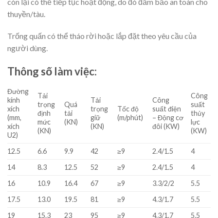
còn lại có thể tiếp tục hoạt động, do đó đảm bảo an toàn cho
thuyền/tàu.
Trống quấn có thể tháo rời hoặc lắp đặt theo yêu cầu của
người dùng.
Thông số làm việc:
Đường
Tải
Công
kính
Tải
Công
trọng
Quá
suất
xích
trọng
Tốc độ
suất điện
định
tải
thủy
(mm,
giữ
(m/phút)
– Động cơ
mức
(KN)
lực
xích
(KN)
đôi (KW)
(KN)
(KW)
U2)
12.5
6.6
9.9
42
≥9
2.4/1.5
4
14
8.3
12.5
52
≥9
2.4/1.5
4
16
10.9
16.4
67
≥9
3.3/2/2
5.5
17.5
13.0
19.5
81
≥9
4.3/1.7
5.5
19
15.3
23
95
≥9
4.3/1.7
5.5