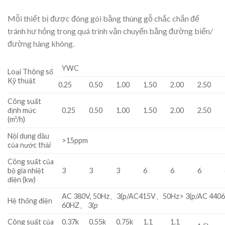
Mỗi thiết bị được đóng gói bằng thùng gỗ chắc chắn để
tránh hư hỏng trong quá trình vận chuyển bằng đường biển/
đường hàng không.
YWC
Loại Thông số
Kỹ thuật
0.25
0.50
1.00
1.50
2.00
2.50
Công suất
định mức
0.25
0.50
1.00
1.50
2.00
2.50
(m³/h)
Nội dung dầu
>15ppm
của nước thải
Công suất của
bộ gia nhiệt
3
3
3
6
6
6
điện (kw)
AC 380V, 50Hz、3(p/AC415V、50Hz> 3(p/AC 44
Hệ thống điện
60HZ、 3(p
Công suất của
0.37k
0.55k
0.75k
1.1
1.1