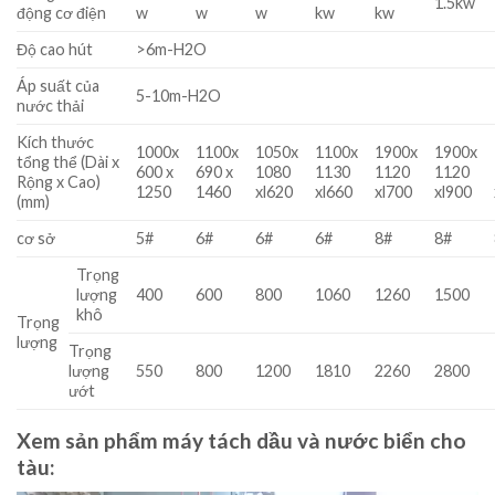
1.5kw
động cơ điện
w
w
w
kw
kw
Độ cao hút
>6m-H2O
Áp suất của
5-10m-H2O
nước thải
Kích thước
1000x
1100x
1050x
1100x
1900x
1900x
tổng thể (Dài x
600 x
690 x
1080
1130
1120
1120
Rộng x Cao)
1250
1460
xl620
xl660
xl700
xl900
(mm)
cơ sở
5#
6#
6#
6#
8#
8#
Trọng
lượng
400
600
800
1060
1260
1500
khô
Trọng
lượng
Trọng
lượng
550
800
1200
1810
2260
2800
ướt
Xem sản phẩm máy tách dầu và nước biển cho
tàu: