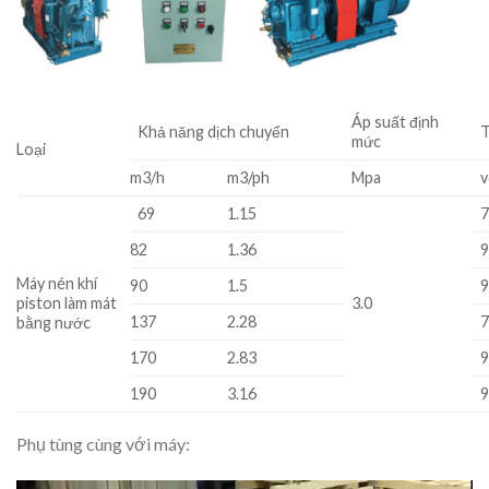
Áp suất định
Khả năng dịch chuyển
T
mức
Loại
m3/h
m3/ph
Mpa
v
69
1.15
82
1.36
Máy nén khí
90
1.5
piston làm mát
3.0
137
2.28
bằng nước
170
2.83
190
3.16
Phụ tùng cùng với máy: