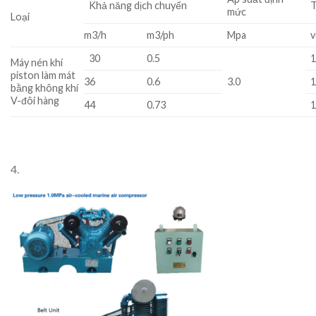
Khả năng dịch chuyển
T
mức
Loại
m3/h
m3/ph
Mpa
v
30
0.5
Máy nén khí
piston làm mát
36
0.6
3.0
bằng không khí
V-đôi hàng
44
0.73
4.