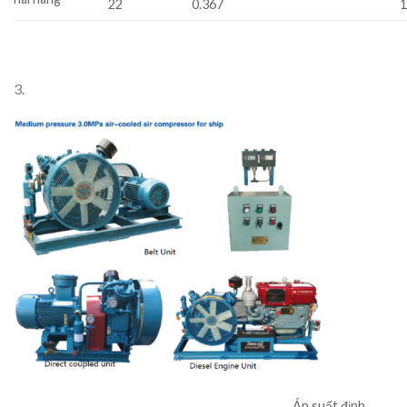
22
0.367
3.
Áp suất định