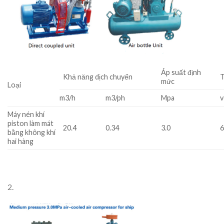
Áp suất định
Khả năng dịch chuyển
T
mức
Loại
m3/h
m3/ph
Mpa
v
Máy nén khí
piston làm mát
20.4
0.34
3.0
bằng không khí
hai hàng
2.