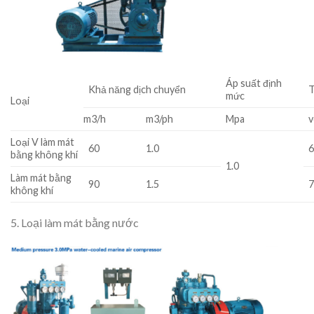
Áp suất định
Khả năng dịch chuyển
T
mức
Loại
m3/h
m3/ph
Mpa
v
Loại V làm mát
60
1.0
bằng không khí
1.0
Làm mát bằng
90
1.5
không khí
5. Loại làm mát bằng nước