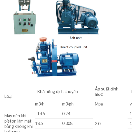
Áp suất định
Khả năng dịch chuyển
T
mức
Loại
m3/h
m3/ph
Mpa
v
14.5
0.24
Máy nén khí
piston làm mát
18.5
0.308
3.0
bằng không khí
hai hàng